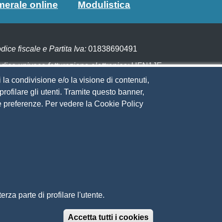
merale online
Modulistica
dice fiscale e Partita Iva:
01838690491
dice univoco fatturazione elettronica:
UFN1JE
 la condivisione e/o la visione di contenuti,
gare con PagoPA
rofilare gli utenti. Tramite questo banner,
Sue preferenze. Per vedere la Cookie Policy
eguici su
to web
ministrazione trasparente
ppa del sito
ivacy
cial Media Policy
chiarazione di accessibilità
rza parte di profilare l'utente.
edback accessibilità
ti tematici: Maremma e Tirreno Itinerari
Accetta tutti i cookies
Revoca il conse