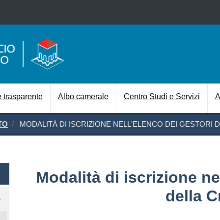
Salta al contenuto principale
Navigazione prin
 trasparente
Albo camerale
Centro Studi e Servizi
A
TO
MODALITÀ DI ISCRIZIONE NELL'ELENCO DEI GESTORI D
Modalità di iscrizione ne
della C