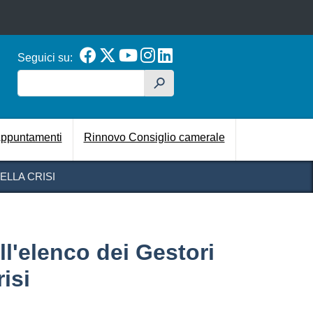
Seguici su:
Cerca
h
cipale
ppuntamenti
Rinnovo Consiglio camerale
ELLA CRISI
ll'elenco dei Gestori
risi