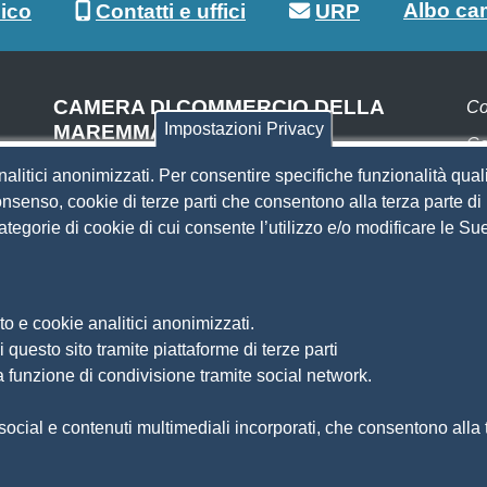
Albo ca
lico
Contatti e uffici
URP
CAMERA DI COMMERCIO DELLA
Co
Impostazioni Privacy
MAREMMA E DEL TIRRENO
Co
SEDE DI LIVORNO
nalitici anonimizzati. Per consentire specifiche funzionalità quali
Pa
Piazza del Municipio, 48
nsenso, cookie di terze parti che consentono alla terza parte di p
(ingresso da Via del Porticciolo, 1)
 categorie di cookie di cui consente l’utilizzo e/o modificare le 
S
Centralino 0586 231.111
SEDE DI GROSSETO
Si
Am
Via F.lli Cairoli, 10
o e cookie analitici anonimizzati.
Ma
Centralino 0564 430.111
 questo sito tramite piattaforme di terze parti
Pr
Pec
cameradicommercio@pec.lg.camcom.it
a funzione di condivisione tramite social network.
So
Di
ocial e contenuti multimediali incorporati, che consentono alla te
Fe
Si