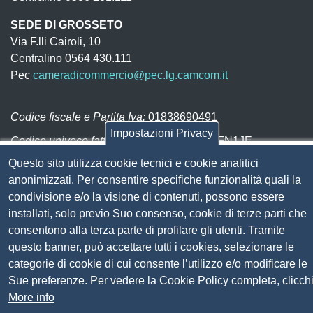
SEDE DI GROSSETO
Via F.lli Cairoli, 10
Centralino 0564 430.111
Pec
cameradicommercio@pec.lg.camcom.it
Codice fiscale e Partita Iva:
01838690491
Impostazioni Privacy
Codice univoco fatturazione elettronica:
UFN1JE
Questo sito utilizza cookie tecnici e cookie analitici
Pagare con PagoPA
anonimizzati. Per consentire specifiche funzionalità quali la
condivisione e/o la visione di contenuti, possono essere
Seguici su
installati, solo previo Suo consenso, cookie di terze parti che
consentono alla terza parte di profilare gli utenti. Tramite
Sito web
questo banner, può accettare tutti i cookies, selezionare le
Amministrazione trasparente
categorie di cookie di cui consente l’utilizzo e/o modificare le
Mappa del sito
Sue preferenze. Per vedere la Cookie Policy completa, clicch
Privacy
More info
Social Media Policy