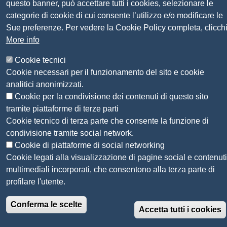
Siti tematici: Maremma e Tirreno Itinerari
questo banner, può accettare tutti i cookies, selezionare le
categorie di cookie di cui consente l’utilizzo e/o modificare le
Sue preferenze. Per vedere la Cookie Policy completa, clicch
© 2026 CAMERA DI COMMERCIO DELLA
More info
MAREMMA E DEL TIRRENO
Cookie tecnici
Cookie necessari per il funzionamento del sito e cookie
analitici anonimizzati.
Cookie per la condivisione dei contenuti di questo sito
tramite piattaforme di terze parti
Cookie tecnico di terza parte che consente la funzione di
condivisione tramite social network.
Cookie di piattaforme di social networking
Cookie legati alla visualizzazione di pagine social e contenuti
multimediali incorporati, che consentono alla terza parte di
profilare l'utente.
Conferma le scelte
Accetta tutti i cookies