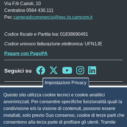
Via F.lli Cairoli, 10
Centralino 0564 430.111
Pec
cameradicommercio@pec.lg.camcom.it
Codice fiscale e Partita Iva:
01838690491
Codice univoco fatturazione elettronica:
UFN1JE
Pagare con PagoPA
Seguici su
Impostazioni Privacy
Sito web
Amministrazione trasparente
Mappa del sito
Questo sito utilizza cookie tecnici e cookie analitici
Privacy
anonimizzati. Per consentire specifiche funzionalità quali la
Social Media Policy
condivisione e/o la visione di contenuti, possono essere
Dichiarazione di accessibilità
installati, solo previo Suo consenso, cookie di terze parti che
Feedback accessibilità
consentono alla terza parte di profilare gli utenti. Tramite