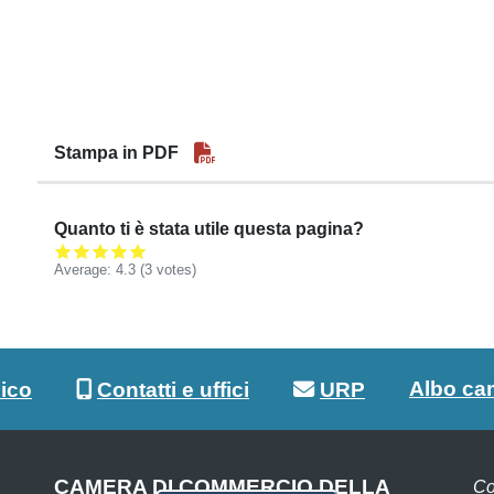
Stampa in PDF
Quanto ti è stata utile questa pagina?
Average:
4.3
(3 votes)
Albo ca
lico
Contatti e uffici
URP
CAMERA DI COMMERCIO DELLA
Co