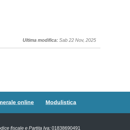
Ultima modifica
Sab 22 Nov, 2025
merale online
Modulistica
dice fiscale e Partita Iva:
01838690491