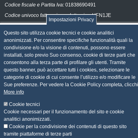
Codice fiscale e Partita Iva:
01838690491
Codice univoco fatturazione elettronica:
UFN1JE
Impostazioni Privacy
Pagare con PagoPA
Questo sito utilizza cookie tecnici e cookie analitici
anonimizzati. Per consentire specifiche funzionalità quali la
Seguici su
condivisione e/o la visione di contenuti, possono essere
installati, solo previo Suo consenso, cookie di terze parti che
Sito web
consentono alla terza parte di profilare gli utenti. Tramite
Amministrazione trasparente
questo banner, può accettare tutti i cookies, selezionare le
Mappa del sito
categorie di cookie di cui consente l’utilizzo e/o modificare le
Privacy
Sue preferenze. Per vedere la Cookie Policy completa, clicch
Social Media Policy
More info
Dichiarazione di accessibilità
Feedback accessibilità
Cookie tecnici
Siti tematici: Maremma e Tirreno Itinerari
Cookie necessari per il funzionamento del sito e cookie
analitici anonimizzati.
© 2026 CAMERA DI COMMERCIO DELLA
Cookie per la condivisione dei contenuti di questo sito
MAREMMA E DEL TIRRENO
tramite piattaforme di terze parti