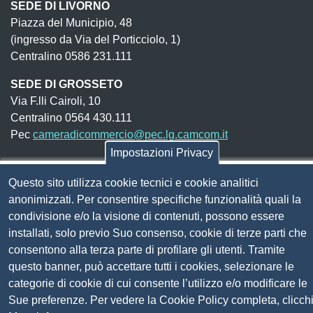
SEDE DI LIVORNO
Piazza del Municipio, 48
(ingresso da Via del Porticciolo, 1)
Centralino 0586 231.111
SEDE DI GROSSETO
Via F.lli Cairoli, 10
Centralino 0564 430.111
Pec
cameradicommercio@pec.lg.camcom.it
Impostazioni Privacy
Codice fiscale e Partita Iva:
01838690491
Questo sito utilizza cookie tecnici e cookie analitici
anonimizzati. Per consentire specifiche funzionalità quali la
Codice univoco fatturazione elettronica:
UFN1JE
condivisione e/o la visione di contenuti, possono essere
Pagare con PagoPA
installati, solo previo Suo consenso, cookie di terze parti che
consentono alla terza parte di profilare gli utenti. Tramite
Seguici su
questo banner, può accettare tutti i cookies, selezionare le
categorie di cookie di cui consente l’utilizzo e/o modificare le
Sue preferenze. Per vedere la Cookie Policy completa, clicch
Sito web
Amministrazione trasparente