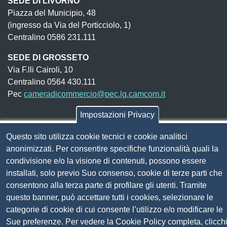
SEDE DI LIVORNO
Piazza del Municipio, 48
(ingresso da Via del Porticciolo, 1)
Centralino 0586 231.111
SEDE DI GROSSETO
Via F.lli Cairoli, 10
Centralino 0564 430.111
Pec
cameradicommercio@pec.lg.camcom.it
Impostazioni Privacy
Codice fiscale e Partita Iva:
01838690491
Questo sito utilizza cookie tecnici e cookie analitici
Codice univoco fatturazione elettronica:
UFN1JE
anonimizzati. Per consentire specifiche funzionalità quali la
Pagare con PagoPA
condivisione e/o la visione di contenuti, possono essere
installati, solo previo Suo consenso, cookie di terze parti che
consentono alla terza parte di profilare gli utenti. Tramite
Seguici su
questo banner, può accettare tutti i cookies, selezionare le
categorie di cookie di cui consente l’utilizzo e/o modificare le
Sito web
Amministrazione trasparente
Sue preferenze. Per vedere la Cookie Policy completa, clicch