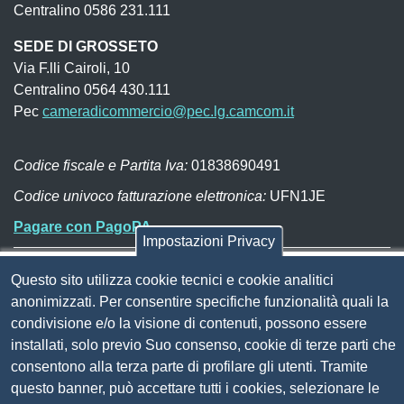
Centralino 0586 231.111
SEDE DI GROSSETO
Via F.lli Cairoli, 10
Centralino 0564 430.111
Pec
cameradicommercio@pec.lg.camcom.it
Codice fiscale e Partita Iva:
01838690491
Codice univoco fatturazione elettronica:
UFN1JE
Pagare con PagoPA
Impostazioni Privacy
Seguici su
Questo sito utilizza cookie tecnici e cookie analitici
anonimizzati. Per consentire specifiche funzionalità quali la
condivisione e/o la visione di contenuti, possono essere
Sito web
Amministrazione trasparente
installati, solo previo Suo consenso, cookie di terze parti che
Mappa del sito
consentono alla terza parte di profilare gli utenti. Tramite
Privacy
questo banner, può accettare tutti i cookies, selezionare le
Social Media Policy