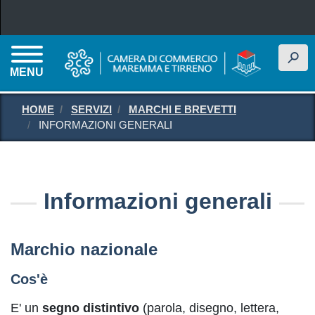
Salta al contenuto principale
h
MENU
HOME
SERVIZI
MARCHI E BREVETTI
INFORMAZIONI GENERALI
Informazioni generali
Marchio nazionale
Cos'è
E' un
segno distintivo
(parola, disegno, lettera,