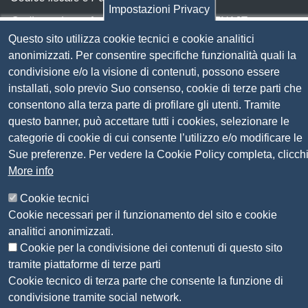
Impostazioni Privacy
Codice univoco fatturazione elettronica:
UFN1JE
Questo sito utilizza cookie tecnici e cookie analitici
Pagare con PagoPA
anonimizzati. Per consentire specifiche funzionalità quali la
condivisione e/o la visione di contenuti, possono essere
Seguici su
installati, solo previo Suo consenso, cookie di terze parti che
consentono alla terza parte di profilare gli utenti. Tramite
questo banner, può accettare tutti i cookies, selezionare le
Sito web
Amministrazione trasparente
categorie di cookie di cui consente l’utilizzo e/o modificare le
Mappa del sito
Sue preferenze. Per vedere la Cookie Policy completa, clicch
Privacy
More info
Social Media Policy
Dichiarazione di accessibilità
Cookie tecnici
Feedback accessibilità
Cookie necessari per il funzionamento del sito e cookie
Siti tematici: Maremma e Tirreno Itinerari
analitici anonimizzati.
Cookie per la condivisione dei contenuti di questo sito
tramite piattaforme di terze parti
© 2026 CAMERA DI COMMERCIO DELLA
Cookie tecnico di terza parte che consente la funzione di
MAREMMA E DEL TIRRENO
condivisione tramite social network.