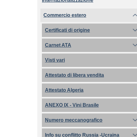
Internazionalizzazione
Commercio estero
Certificati di origine
Carnet ATA
Visti vari
Attestato di libera vendita
Attestato Algeria
ANEXO IX - Vini Brasile
Numero meccanografico
Info su conflitto Russia -Ucraina