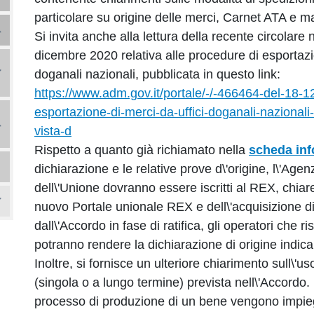
particolare su origine delle merci, Carnet ATA e mat
Si invita anche alla lettura della recente circolare
dicembre 2020 relativa alle procedure di esportazio
doganali nazionali, pubblicata in questo link:
https://www.adm.gov.it/portale/-/-466464-del-18-1
esportazione-di-merci-da-uffici-doganali-nazionali-f
vista-d
Rispetto a quanto già richiamato nella
scheda inf
dichiarazione e le relative prove d\'origine, l\'Agen
dell\'Unione dovranno essere iscritti al REX, chiare
nuovo Portale unionale REX e dell\'acquisizione di 
dall\'Accordo in fase di ratifica, gli operatori che 
potranno rendere la dichiarazione di origine indic
Inoltre, si fornisce un ulteriore chiarimento sull\'u
(singola o a lungo termine) prevista nell\'Accordo.
processo di produzione di un bene vengono impiega