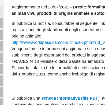
Aggiornamento del 20/07/2021 -
Brexit: formalit
animali vivi, prodotti di origine animale e sott
Si pubblica la notizia, consultabile al seguente link
registrazione degli stabilimenti degli esportatori di 
origine animale:
http://www.worldpass.camcom.it/index.phtml?I
Vengono fornite informazioni aggiornate sulla nuov
stabilimenti degli esportatori dei prodotti in ogget
TRACES NT; il Ministero della Salute ha emanato de
Si ricorda, infatti, che le formalità di certificazio
dal 1 ottobre 2021, come anche l\'obbligo di reg
Si pubblica una
scheda informativa (file PDF)
ad
contenente chiarimenti sulle modalità di spedizioni