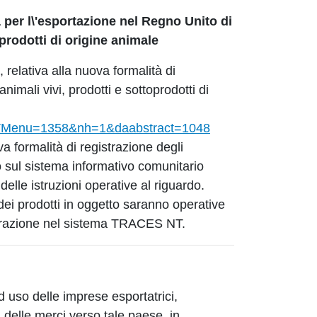
à per l\'esportazione nel Regno Unito di
oprodotti di origine animale
, relativa alla nuova formalità di
animali vivi, prodotti e sottoprodotti di
d_VMenu=1358&nh=1&daabstract=1048
a formalità di registrazione degli
to sul sistema informativo comunitario
lle istruzioni operative al riguardo.
ne dei prodotti in oggetto saranno operative
istrazione nel sistema TRACES NT.
 uso delle imprese esportatrici,
 delle merci verso tale paese, in