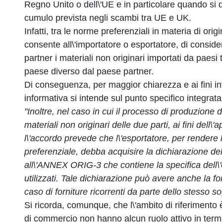
Regno Unito o dell\'UE e in particolare quando si 
cumulo prevista negli scambi tra UE e UK.
Infatti, tra le norme preferenziali in materia di orig
consente all\'importatore o esportatore, di conside
partner i materiali non originari importati da paesi 
paese diverso dal paese partner.
Di conseguenza, per maggior chiarezza e ai fini in
informativa si intende sul punto specifico integra
"Inoltre, nel caso in cui il processo di produzione 
materiali non originari delle due parti, ai fini dell\
l\'accordo prevede che l\'esportatore, per rendere l
preferenziale, debba acquisire la dichiarazione del
all\'ANNEX ORIG-3 che contiene la specifica dell\'o
utilizzati. Tale dichiarazione può avere anche la f
caso di forniture ricorrenti da parte dello stesso so
Si ricorda, comunque, che l\'ambito di riferimento 
di commercio non hanno alcun ruolo attivo in termi