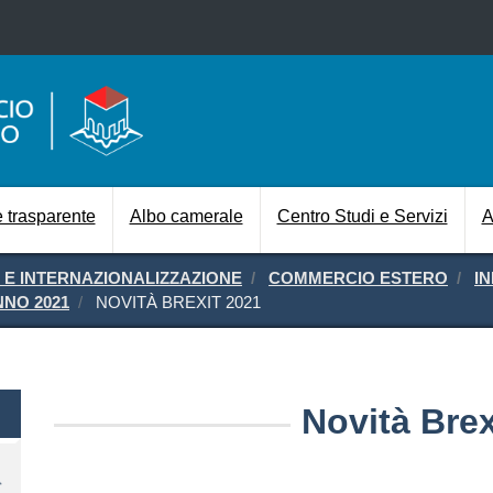
Salta al contenuto principale
Navigazione prin
 trasparente
Albo camerale
Centro Studi e Servizi
A
E INTERNAZIONALIZZAZIONE
COMMERCIO ESTERO
I
NO 2021
NOVITÀ BREXIT 2021
Novità Brex