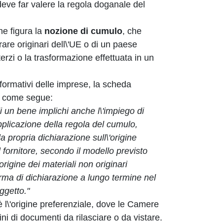
deve far valere la regola doganale del
ine figura la
nozione di cumulo
, che
rare originari dell\'UE o di un paese
terzi o la trasformazione effettuata in un
formativi delle imprese, la scheda
ta come segue:
di un bene implichi anche l\'impiego di
'applicazione della regola del cumulo,
a propria dichiarazione sull\'origine
 fornitore, secondo il modello previsto
rigine dei materiali non originari
orma di dichiarazione a lungo termine nel
ggetto."
è l\'origine preferenziale, dove le Camere
ni di documenti da rilasciare o da vistare.