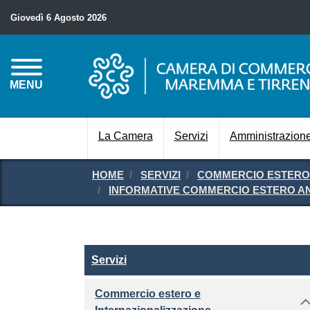
Giovedì 6 Agosto 2026
MENU
La Camera
Servizi
Amministrazione
HOME
SERVIZI
COMMERCIO ESTERO 
INFORMATIVE COMMERCIO ESTERO AN
Servizi
Servizi
Commercio estero e