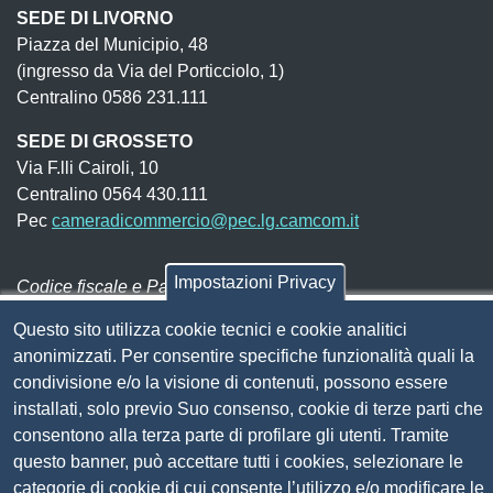
SEDE DI LIVORNO
Piazza del Municipio, 48
(ingresso da Via del Porticciolo, 1)
Centralino 0586 231.111
SEDE DI GROSSETO
Via F.lli Cairoli, 10
Centralino 0564 430.111
Pec
cameradicommercio@pec.lg.camcom.it
Impostazioni Privacy
Codice fiscale e Partita Iva:
01838690491
Codice univoco fatturazione elettronica:
UFN1JE
Questo sito utilizza cookie tecnici e cookie analitici
anonimizzati. Per consentire specifiche funzionalità quali la
Pagare con PagoPA
condivisione e/o la visione di contenuti, possono essere
installati, solo previo Suo consenso, cookie di terze parti che
Seguici su
consentono alla terza parte di profilare gli utenti. Tramite
questo banner, può accettare tutti i cookies, selezionare le
categorie di cookie di cui consente l’utilizzo e/o modificare le