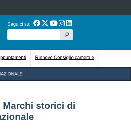
Seguici su:
Cerca
h
cipale
ppuntamenti
Rinnovo Consiglio camerale
NAZIONALE
 Marchi storici di
azionale