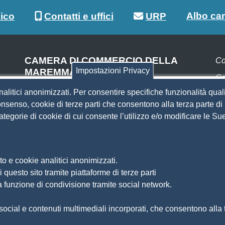
Albo ca
lico
Contatti e uffici
URP
CAMERA DI COMMERCIO DELLA
Co
Impostazioni Privacy
MAREMMA E DEL TIRRENO
Co
SEDE DI LIVORNO
nalitici anonimizzati. Per consentire specifiche funzionalità quali
Pa
Piazza del Municipio, 48
nsenso, cookie di terze parti che consentono alla terza parte di p
(ingresso da Via del Porticciolo, 1)
 categorie di cookie di cui consente l’utilizzo e/o modificare le 
S
Centralino 0586 231.111
SEDE DI GROSSETO
Si
Am
Via F.lli Cairoli, 10
o e cookie analitici anonimizzati.
Ma
Centralino 0564 430.111
 questo sito tramite piattaforme di terze parti
Pr
Pec
cameradicommercio@pec.lg.camcom.it
a funzione di condivisione tramite social network.
So
Di
ocial e contenuti multimediali incorporati, che consentono alla te
Fe