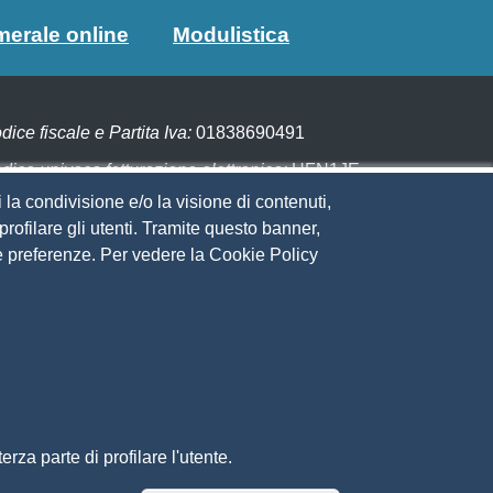
merale online
Modulistica
dice fiscale e Partita Iva:
01838690491
dice univoco fatturazione elettronica:
UFN1JE
 la condivisione e/o la visione di contenuti,
gare con PagoPA
rofilare gli utenti. Tramite questo banner,
Sue preferenze. Per vedere la Cookie Policy
eguici su
to web
ministrazione trasparente
ppa del sito
ivacy
cial Media Policy
chiarazione di accessibilità
rza parte di profilare l'utente.
edback accessibilità