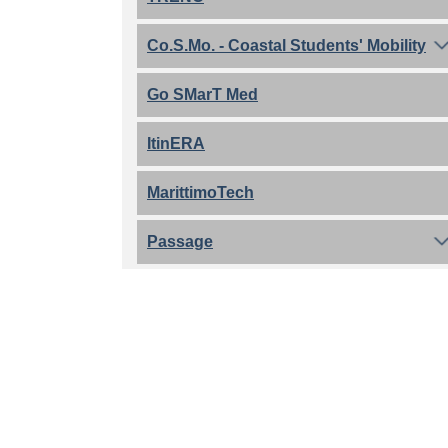
Co.S.Mo. - Coastal Students' Mobility
Go SMarT Med
ItinERA
MarittimoTech
Passage