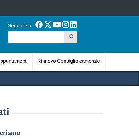
Seguici su:
Cerca
h
cipale
ppuntamenti
Rinnovo Consiglio camerale
ati
cierismo