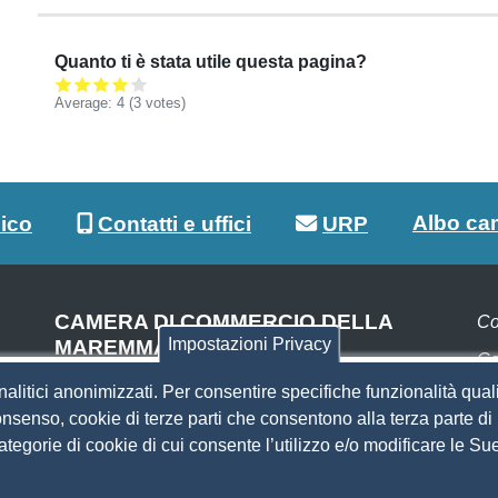
Quanto ti è stata utile questa pagina?
Average:
4
(3 votes)
Albo ca
lico
Contatti e uffici
URP
CAMERA DI COMMERCIO DELLA
Co
Impostazioni Privacy
MAREMMA E DEL TIRRENO
Co
SEDE DI LIVORNO
nalitici anonimizzati. Per consentire specifiche funzionalità quali
Pa
Piazza del Municipio, 48
nsenso, cookie di terze parti che consentono alla terza parte di p
(ingresso da Via del Porticciolo, 1)
 categorie di cookie di cui consente l’utilizzo e/o modificare le 
S
Centralino 0586 231.111