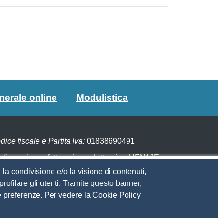
merale online
Modulistica
dice fiscale e Partita Iva:
01838690491
dice univoco fatturazione elettronica:
UFN1JE
 la condivisione e/o la visione di contenuti,
gare con PagoPA
rofilare gli utenti. Tramite questo banner,
Sue preferenze. Per vedere la Cookie Policy
eguici su