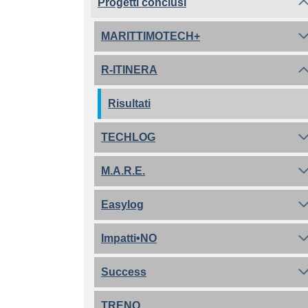
Progetti conclusi
MARITTIMOTECH+
R-ITINERA
Risultati
TECHLOG
M.A.R.E.
Easylog
Impatti•NO
Success
TRENO