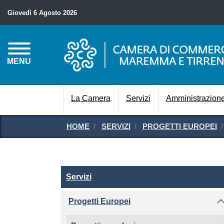
Giovedì 6 Agosto 2026
MENU
La Camera
Servizi
Amministrazione
HOME
SERVIZI
PROGETTI EUROPEI
Servizi
Servizi
Progetti Europei