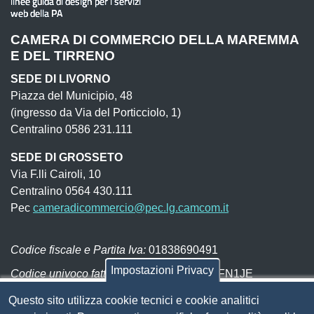
CAMERA DI COMMERCIO DELLA MAREMMA
E DEL TIRRENO
SEDE DI LIVORNO
Piazza del Municipio, 48
(ingresso da Via del Porticciolo, 1)
Centralino 0586 231.111
SEDE DI GROSSETO
Via F.lli Cairoli, 10
Centralino 0564 430.111
Pec
cameradicommercio@pec.lg.camcom.it
Codice fiscale e Partita Iva:
01838690491
Impostazioni Privacy
Codice univoco fatturazione elettronica:
UFN1JE
Pagare con PagoPA
Questo sito utilizza cookie tecnici e cookie analitici