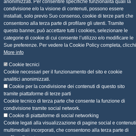
anonimizzati. Per consentire specifiche funzionalità quali la
condivisione e/o la visione di contenuti, possono essere
Seguici su
installati, solo previo Suo consenso, cookie di terze parti che
consentono alla terza parte di profilare gli utenti. Tramite
Sito web
Amministrazione trasparente
questo banner, può accettare tutti i cookies, selezionare le
Mappa del sito
categorie di cookie di cui consente l’utilizzo e/o modificare le
Privacy
Sue preferenze. Per vedere la Cookie Policy completa, clicch
Social Media Policy
More info
Dichiarazione di accessibilità
Cookie tecnici
Feedback accessibilità
Cookie necessari per il funzionamento del sito e cookie
Siti tematici: Maremma e Tirreno Itinerari
analitici anonimizzati.
Cookie per la condivisione dei contenuti di questo sito
© 2026 CAMERA DI COMMERCIO DELLA
tramite piattaforme di terze parti
MAREMMA E DEL TIRRENO
Cookie tecnico di terza parte che consente la funzione di
condivisione tramite social network.
Cookie di piattaforme di social networking
Cookie legati alla visualizzazione di pagine social e contenuti
multimediali incorporati, che consentono alla terza parte di