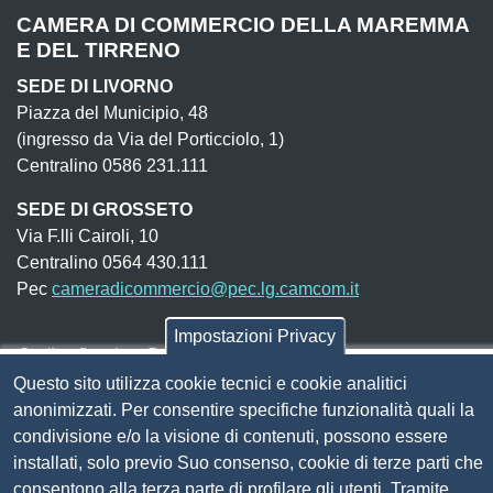
CAMERA DI COMMERCIO DELLA MAREMMA
E DEL TIRRENO
SEDE DI LIVORNO
Piazza del Municipio, 48
(ingresso da Via del Porticciolo, 1)
Centralino 0586 231.111
SEDE DI GROSSETO
Via F.lli Cairoli, 10
Centralino 0564 430.111
Pec
cameradicommercio@pec.lg.camcom.it
Impostazioni Privacy
Codice fiscale e Partita Iva:
01838690491
Questo sito utilizza cookie tecnici e cookie analitici
Codice univoco fatturazione elettronica:
UFN1JE
anonimizzati. Per consentire specifiche funzionalità quali la
Pagare con PagoPA
condivisione e/o la visione di contenuti, possono essere
installati, solo previo Suo consenso, cookie di terze parti che
consentono alla terza parte di profilare gli utenti. Tramite