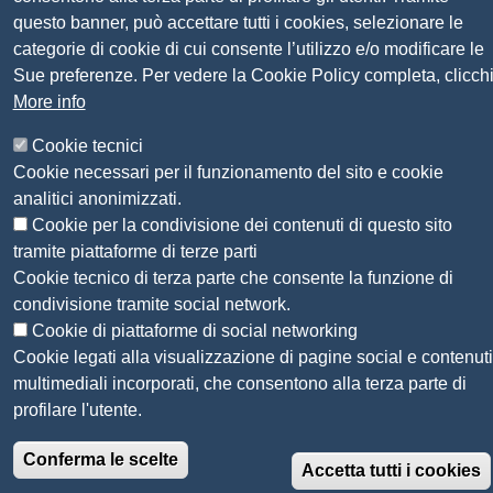
Seguici su
questo banner, può accettare tutti i cookies, selezionare le
categorie di cookie di cui consente l’utilizzo e/o modificare le
Sito web
Amministrazione trasparente
Sue preferenze. Per vedere la Cookie Policy completa, clicch
Mappa del sito
More info
Privacy
Cookie tecnici
Social Media Policy
Cookie necessari per il funzionamento del sito e cookie
Dichiarazione di accessibilità
analitici anonimizzati.
Feedback accessibilità
Cookie per la condivisione dei contenuti di questo sito
Siti tematici: Maremma e Tirreno Itinerari
tramite piattaforme di terze parti
Cookie tecnico di terza parte che consente la funzione di
© 2026 CAMERA DI COMMERCIO DELLA
condivisione tramite social network.
MAREMMA E DEL TIRRENO
Cookie di piattaforme di social networking
Cookie legati alla visualizzazione di pagine social e contenuti
multimediali incorporati, che consentono alla terza parte di
profilare l'utente.
Conferma le scelte
Accetta tutti i cookies