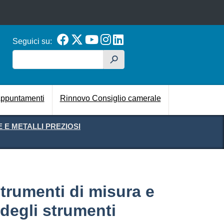
Seguici su:
Cerca
h
cipale
ppuntamenti
Rinnovo Consiglio camerale
E METALLI PREZIOSI
strumenti di misura e
i degli strumenti