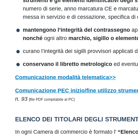
strumenti e gli elementi identificativi degli 
numero di serie, anno marcatura CE e marcatu
messa in servizio e di cessazione, specifica d
mantengono l’integrità del contrassegno
app
nonché
ogni altro
marchio, sigillo o element
curano l’integrità dei sigilli provvisori applicati 
conservano il libretto metrologico
ed eventual
Comunicazione modalità telematica>>
Comunicazione PEC inizio/fine utilizzo strumen
n. 93
[file PDF compilabile al PC]
ELENCO DEI TITOLARI DEGLI STRUMENT
In ogni Camera di commercio è formato l'
“Elenco