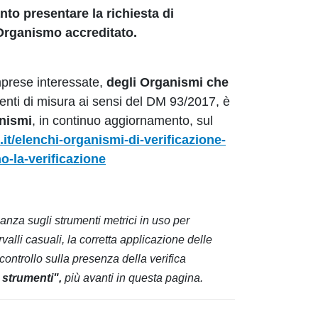
anto presentare la richiesta di
Organismo accreditato.
imprese interessate,
degli Organismi che
enti di misura ai sensi del DM 93/2017, è
anismi
, in continuo aggiornamento, sul
it/elenchi-
organismi-di-verificazione-
o-la-
verificazione
lianza sugli strumenti metrici in uso per
valli casuali, la corretta applicazione delle
controllo sulla presenza della verifica
i strumenti",
più avanti in questa pagina.