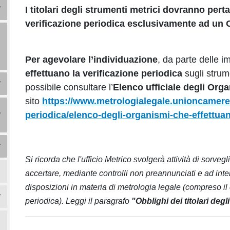
I titolari degli strumenti metrici dovranno pert
verificazione periodica esclusivamente ad un 
Per agevolare l’individuazione
, da parte delle 
effettuano la verificazione periodica
sugli strum
possibile consultare l’
Elenco ufficiale degli Org
sito
https://www.metrologialegale.
unioncamere.
periodica/elenco-degli-
organismi-che-effettuan
Si ricorda che l'ufficio Metrico svolgerà attività di sorveg
accertare, mediante controlli non preannunciati e ad inter
disposizioni in materia di metrologia legale (compreso il 
periodica). Leggi il paragrafo
"Obblighi dei titolari degl