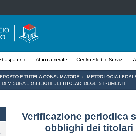
Salta al contenuto principale
Navigazione prin
 trasparente
Albo camerale
Centro Studi e Servizi
A
MERCATO E TUTELA CONSUMATORE
METROLOGIA LEGALE 
DI MISURA E OBBLIGHI DEI TITOLARI DEGLI STRUMENTI
Verificazione periodica 
obblighi dei titolar