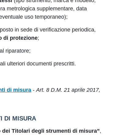
stessi
(tipo strumento, marca e modello,
ra metrologica supplementare, data
i eventuale uso temporaneo);
osto in sede di verificazione periodica,
o di protezione
;
dal riparatore;
i ulteriori documenti prescritti.
ti di misura
-
Art. 8 D.M. 21 aprile 2017,
I DI MISURA
 dei Titolari degli strumenti di misura”
,