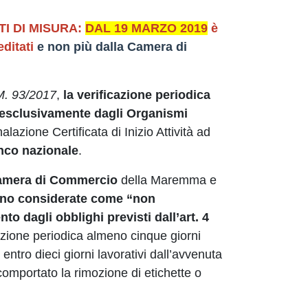
I DI MISURA:
DAL 19 MARZO 2019
è
ditati
e non più dalla Camera di
.M. 93/2017
,
la verificazione periodica
 esclusivamente dagli Organismi
zione Certificata di Inizio Attività ad
enco nazionale
.
 Camera di Commercio
della Maremma e
no considerate come “non
to dagli obblighi previsti dall’art. 4
azione periodica almeno cinque giorni
entro dieci giorni lavorativi dall’avvenuta
comportato la rimozione di etichette o