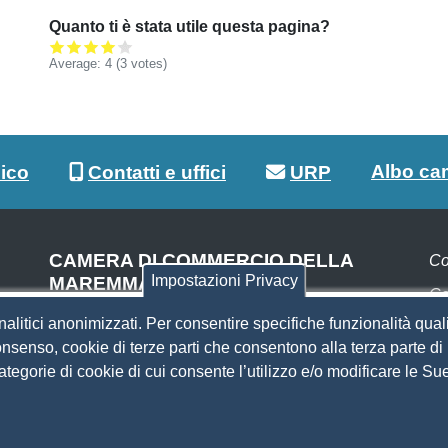
Quanto ti è stata utile questa pagina?
Average:
4
(3 votes)
Albo ca
lico
Contatti e uffici
URP
CAMERA DI COMMERCIO DELLA
Co
Impostazioni Privacy
MAREMMA E DEL TIRRENO
Co
SEDE DI LIVORNO
nalitici anonimizzati. Per consentire specifiche funzionalità quali
Pa
Piazza del Municipio, 48
nsenso, cookie di terze parti che consentono alla terza parte di p
(ingresso da Via del Porticciolo, 1)
 categorie di cookie di cui consente l’utilizzo e/o modificare le 
S
Centralino 0586 231.111
SEDE DI GROSSETO