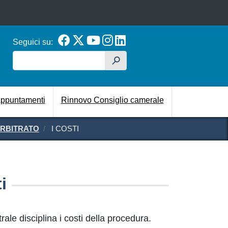
Seguici su:
Cerca
h
cipale
ppuntamenti
Rinnovo Consiglio camerale
RBITRATO
I COSTI
i
le disciplina i costi della procedura.