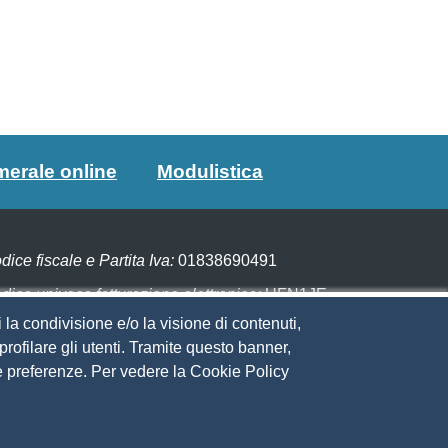
merale online
Modulistica
dice fiscale e Partita Iva:
01838690491
dice univoco fatturazione elettronica:
UFN1JE
 la condivisione e/o la visione di contenuti,
gare con PagoPA
rofilare gli utenti. Tramite questo banner,
Sue preferenze. Per vedere la Cookie Policy
eguici su