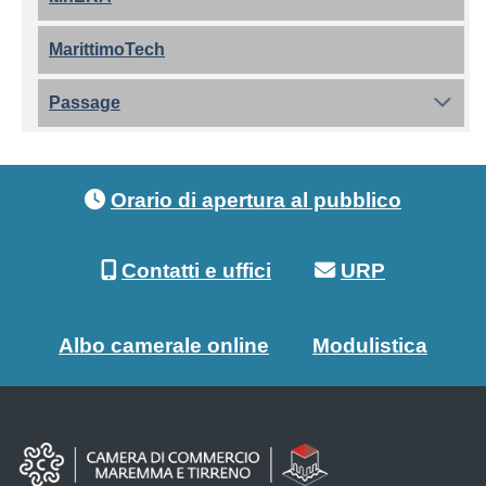
MarittimoTech
Passage
Footer menu
Orario di apertura al pubblico
Contatti e uffici
URP
Albo camerale online
Modulistica