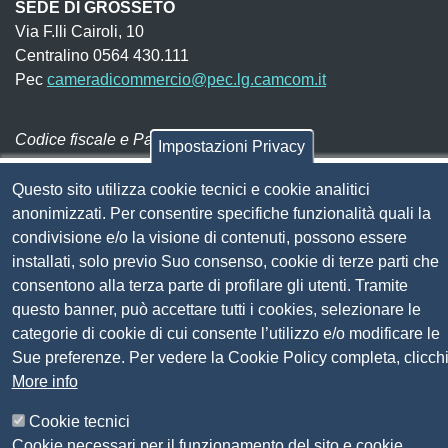
SEDE DI GROSSETO
Via F.lli Cairoli, 10
Centralino 0564 430.111
Pec
cameradicommercio@pec.lg.camcom.it
Codice fiscale e Partita Iva:
01838690491
Impostazioni Privacy
Codice univoco fatturazione elettronica:
UFN1JE
Questo sito utilizza cookie tecnici e cookie analitici
Pagare con PagoPA
anonimizzati. Per consentire specifiche funzionalità quali la
condivisione e/o la visione di contenuti, possono essere
installati, solo previo Suo consenso, cookie di terze parti che
Seguici su
consentono alla terza parte di profilare gli utenti. Tramite
questo banner, può accettare tutti i cookies, selezionare le
Sito web
Amministrazione trasparente
categorie di cookie di cui consente l’utilizzo e/o modificare le
Mappa del sito
Sue preferenze. Per vedere la Cookie Policy completa, clicch
Privacy
More info
Social Media Policy
Cookie tecnici
Dichiarazione di accessibilità
Cookie necessari per il funzionamento del sito e cookie