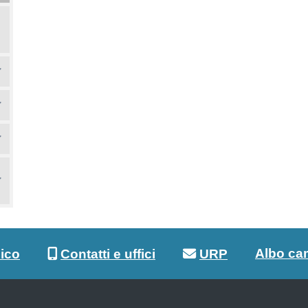
Albo ca
lico
Contatti e uffici
URP