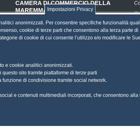
CAMERA DI COMMERCIO DELLA
Co
Impostazioni Privacy
MAREMMA E DEL TIRRENO
Co
SEDE DI LIVORNO
nalitici anonimizzati. Per consentire specifiche funzionalità quali
Pa
Piazza del Municipio, 48
nsenso, cookie di terze parti che consentono alla terza parte di p
(ingresso da Via del Porticciolo, 1)
 categorie di cookie di cui consente l’utilizzo e/o modificare le 
S
Centralino 0586 231.111
SEDE DI GROSSETO
Si
Am
Via F.lli Cairoli, 10
o e cookie analitici anonimizzati.
Ma
Centralino 0564 430.111
 questo sito tramite piattaforme di terze parti
Pr
Pec
cameradicommercio@pec.lg.camcom.it
a funzione di condivisione tramite social network.
So
Di
ocial e contenuti multimediali incorporati, che consentono alla te
Fe
Si
 MAREMMA E DEL TIRRENO