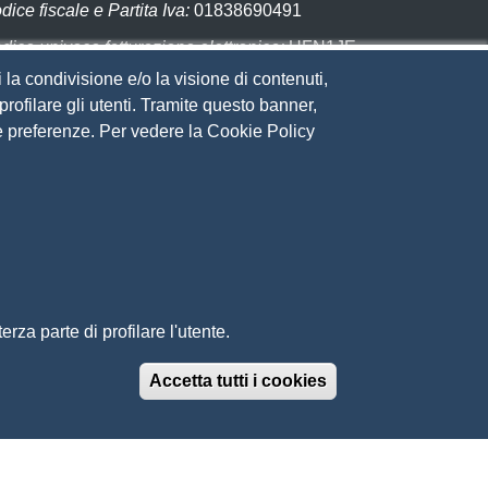
dice fiscale e Partita Iva:
01838690491
dice univoco fatturazione elettronica:
UFN1JE
 la condivisione e/o la visione di contenuti,
gare con PagoPA
rofilare gli utenti. Tramite questo banner,
Sue preferenze. Per vedere la Cookie Policy
eguici su
to web
ministrazione trasparente
ppa del sito
ivacy
cial Media Policy
chiarazione di accessibilità
rza parte di profilare l'utente.
edback accessibilità
ti tematici: Maremma e Tirreno Itinerari
Accetta tutti i cookies
Revoca il conse