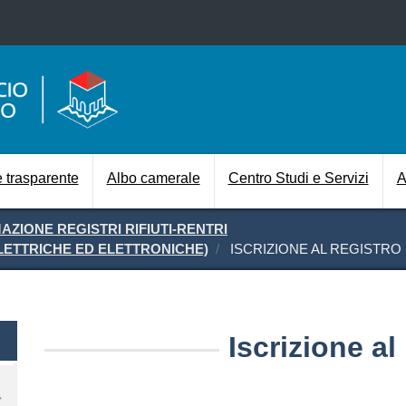
Salta al contenuto principale
Navigazione prin
 trasparente
Albo camerale
Centro Studi e Servizi
A
AZIONE REGISTRI RIFIUTI-RENTRI
LETTRICHE ED ELETTRONICHE)
ISCRIZIONE AL REGISTRO
Iscrizione al