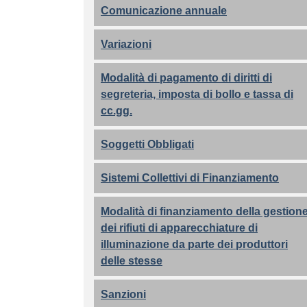
Comunicazione annuale
Variazioni
Modalità di pagamento di diritti di
segreteria, imposta di bollo e tassa di
cc.gg.
Soggetti Obbligati
Sistemi Collettivi di Finanziamento
Modalità di finanziamento della gestion
dei rifiuti di apparecchiature di
illuminazione da parte dei produttori
delle stesse
Sanzioni