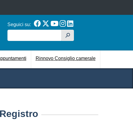
Seguici su:
Cerca
h
cipale
ppuntamenti
Rinnovo Consiglio camerale
 Registro