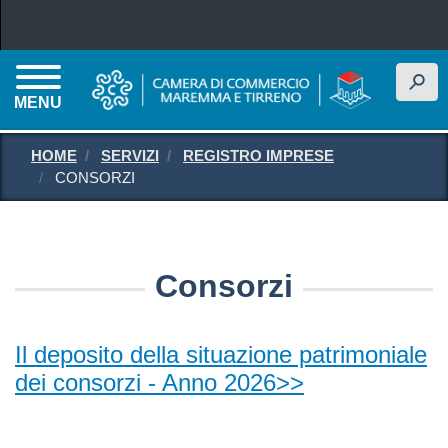
Salta al contenuto principale
h
MENU
HOME
SERVIZI
REGISTRO IMPRESE
CONSORZI
Consorzi
Il deposito della situazione patrimoniale
dei consorzi - Anno 2026>>