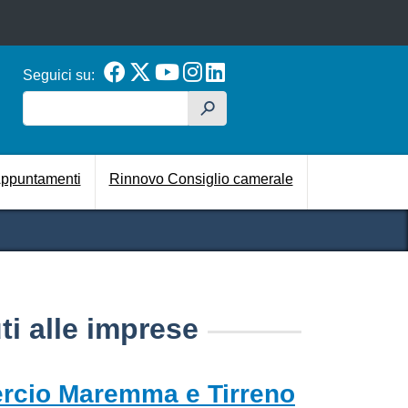
Seguici su:
Cerca
h
cipale
ppuntamenti
Rinnovo Consiglio camerale
ti alle imprese
rcio Maremma e Tirreno