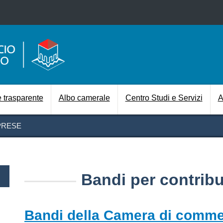
Salta al contenuto principale
Navigazione prin
 trasparente
Albo camerale
Centro Studi e Servizi
A
PRESE
mprese
Bandi per contribu
Bandi della Camera di comme