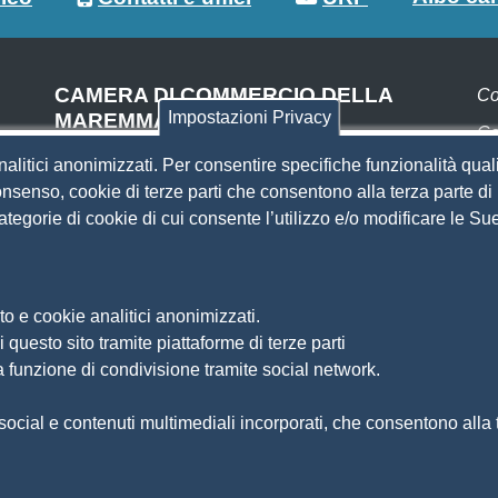
CAMERA DI COMMERCIO DELLA
Co
Impostazioni Privacy
MAREMMA E DEL TIRRENO
Co
SEDE DI LIVORNO
nalitici anonimizzati. Per consentire specifiche funzionalità quali
Pa
Piazza del Municipio, 48
nsenso, cookie di terze parti che consentono alla terza parte di p
(ingresso da Via del Porticciolo, 1)
 categorie di cookie di cui consente l’utilizzo e/o modificare le 
S
Centralino 0586 231.111
SEDE DI GROSSETO
Si
Am
Via F.lli Cairoli, 10
o e cookie analitici anonimizzati.
Ma
Centralino 0564 430.111
 questo sito tramite piattaforme di terze parti
Pr
Pec
cameradicommercio@pec.lg.camcom.it
a funzione di condivisione tramite social network.
So
Di
ocial e contenuti multimediali incorporati, che consentono alla te
Fe
Si