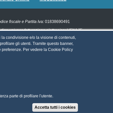
dice fiscale e Partita Iva:
01838690491
dice univoco fatturazione elettronica:
UFN1JE
 la condivisione e/o la visione di contenuti,
gare con PagoPA
rofilare gli utenti. Tramite questo banner,
Sue preferenze. Per vedere la Cookie Policy
eguici su
to web
ministrazione trasparente
ppa del sito
ivacy
cial Media Policy
chiarazione di accessibilità
rza parte di profilare l'utente.
edback accessibilità
ti tematici: Maremma e Tirreno Itinerari
Accetta tutti i cookies
Revoca il conse