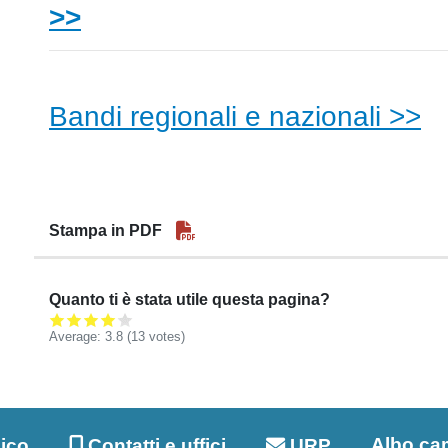
>>
Bandi regionali e nazionali >>
Stampa in PDF
Quanto ti è stata utile questa pagina?
Average:
3.8
(13 votes)
Albo ca
lico
Contatti e uffici
URP