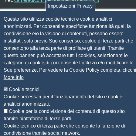
Pec
cameradicommercio@pec.lg.camcom.it
Impostazioni Privacy
Codice fiscale e Partita Iva:
01838690491
Questo sito utilizza cookie tecnici e cookie analitici
anonimizzati. Per consentire specifiche funzionalità quali la
Codice univoco fatturazione elettronica:
UFN1JE
condivisione e/o la visione di contenuti, possono essere
Pagare con PagoPA
installati, solo previo Suo consenso, cookie di terze parti che
consentono alla terza parte di profilare gli utenti. Tramite
questo banner, può accettare tutti i cookies, selezionare le
Seguici su
categorie di cookie di cui consente l’utilizzo e/o modificare le
Sue preferenze. Per vedere la Cookie Policy completa, clicch
Sito web
Amministrazione trasparente
More info
Mappa del sito
Cookie tecnici
Privacy
Cookie necessari per il funzionamento del sito e cookie
Social Media Policy
analitici anonimizzati.
Dichiarazione di accessibilità
Cookie per la condivisione dei contenuti di questo sito
Feedback accessibilità
tramite piattaforme di terze parti
Siti tematici: Maremma e Tirreno Itinerari
Cookie tecnico di terza parte che consente la funzione di
condivisione tramite social network.