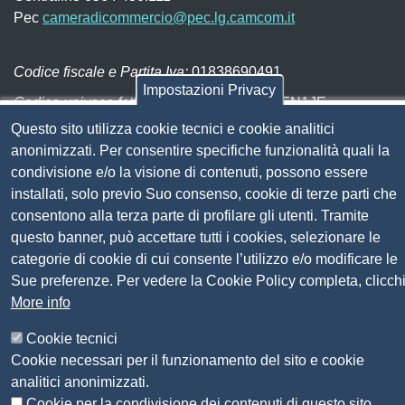
Pec
cameradicommercio@pec.lg.camcom.it
Codice fiscale e Partita Iva:
01838690491
Impostazioni Privacy
Codice univoco fatturazione elettronica:
UFN1JE
Questo sito utilizza cookie tecnici e cookie analitici
Pagare con PagoPA
anonimizzati. Per consentire specifiche funzionalità quali la
condivisione e/o la visione di contenuti, possono essere
Seguici su
installati, solo previo Suo consenso, cookie di terze parti che
consentono alla terza parte di profilare gli utenti. Tramite
questo banner, può accettare tutti i cookies, selezionare le
Sito web
Amministrazione trasparente
categorie di cookie di cui consente l’utilizzo e/o modificare le
Mappa del sito
Sue preferenze. Per vedere la Cookie Policy completa, clicch
Privacy
More info
Social Media Policy
Dichiarazione di accessibilità
Cookie tecnici
Feedback accessibilità
Cookie necessari per il funzionamento del sito e cookie
Siti tematici: Maremma e Tirreno Itinerari
analitici anonimizzati.
Cookie per la condivisione dei contenuti di questo sito