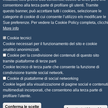
consentono alla terza parte di profilare gli utenti. Tramite
questo banner, può accettare tutti i cookies, selezionare le
Sito web
Amministrazione trasparente
categorie di cookie di cui consente l’utilizzo e/o modificare le
Mappa del sito
Sue preferenze. Per vedere la Cookie Policy completa, clicch
Privacy
More info
Social Media Policy
Dichiarazione di accessibilità
Cookie tecnici
Feedback accessibilità
Cookie necessari per il funzionamento del sito e cookie
Siti tematici: Maremma e Tirreno Itinerari
analitici anonimizzati.
Cookie per la condivisione dei contenuti di questo sito
tramite piattaforme di terze parti
© 2026 CAMERA DI COMMERCIO DELLA
Cookie tecnico di terza parte che consente la funzione di
MAREMMA E DEL TIRRENO
condivisione tramite social network.
Cookie di piattaforme di social networking
Cookie legati alla visualizzazione di pagine social e contenuti
multimediali incorporati, che consentono alla terza parte di
profilare l'utente.
Conferma le scelte