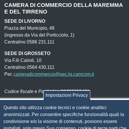
CAMERA DI COMMERCIO DELLA MAREMMA
E DEL TIRRENO
SEDE DI LIVORNO
Piazza del Municipio, 48
(ingresso da Via del Porticciolo, 1)
Centralino 0586 231.111
SEDE DI GROSSETO
Via F.lli Cairoli, 10
Centralino 0564 430.111
Pec
cameradicommercio@pec.lg.camcom.it
Codice fiscale e Partita Iva:
01838690491
Impostazioni Privacy
Codice univoco fatturazione elettronica:
UFN1JE
Questo sito utilizza cookie tecnici e cookie analitici
Pagare con PagoPA
anonimizzati. Per consentire specifiche funzionalità quali la
condivisione e/o la visione di contenuti, possono essere
Seguici su
installati, solo previo Suo consenso, cookie di terze parti che