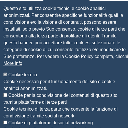
Codice univoco fatturazione elettronica:
UFN1JE
Questo sito utilizza cookie tecnici e cookie analitici
Pagare con PagoPA
anonimizzati. Per consentire specifiche funzionalità quali la
condivisione e/o la visione di contenuti, possono essere
installati, solo previo Suo consenso, cookie di terze parti che
Seguici su
consentono alla terza parte di profilare gli utenti. Tramite
questo banner, può accettare tutti i cookies, selezionare le
Sito web
Amministrazione trasparente
categorie di cookie di cui consente l’utilizzo e/o modificare le
Mappa del sito
Sue preferenze. Per vedere la Cookie Policy completa, clicch
Privacy
More info
Social Media Policy
Cookie tecnici
Dichiarazione di accessibilità
Cookie necessari per il funzionamento del sito e cookie
Feedback accessibilità
analitici anonimizzati.
Siti tematici: Maremma e Tirreno Itinerari
Cookie per la condivisione dei contenuti di questo sito
tramite piattaforme di terze parti
© 2026 CAMERA DI COMMERCIO DELLA
Cookie tecnico di terza parte che consente la funzione di
MAREMMA E DEL TIRRENO
condivisione tramite social network.
Cookie di piattaforme di social networking