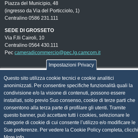
Piazza del Municipio, 48
(ingresso da Via del Porticciolo, 1)
Centralino 0586 231.111
SEDE DI GROSSETO
Via F.lli Cairoli, 10
Centralino 0564 430.111
Pec
cameradicommercio@pec.lg.camcom.it
Impostazioni Privacy
Codice fiscale e Partita Iva:
01838690491
Questo sito utilizza cookie tecnici e cookie analitici
Codice univoco fatturazione elettronica:
UFN1JE
anonimizzati. Per consentire specifiche funzionalità quali la
Pagare con PagoPA
condivisione e/o la visione di contenuti, possono essere
installati, solo previo Suo consenso, cookie di terze parti che
consentono alla terza parte di profilare gli utenti. Tramite
Seguici su
questo banner, può accettare tutti i cookies, selezionare le
categorie di cookie di cui consente l’utilizzo e/o modificare le
Sito web
Amministrazione trasparente
Sue preferenze. Per vedere la Cookie Policy completa, clicch
Mappa del sito
More info