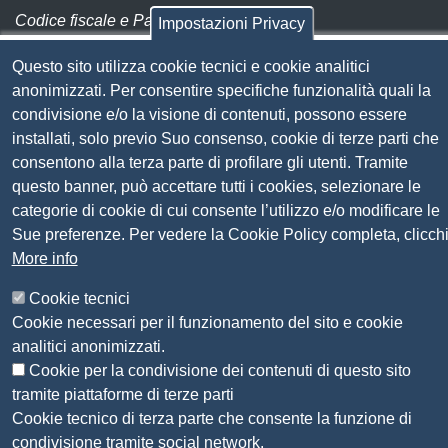
Codice fiscale e Partita Iva:
01838690491
Impostazioni Privacy
Codice univoco fatturazione elettronica:
UFN1JE
Questo sito utilizza cookie tecnici e cookie analitici
Pagare con PagoPA
anonimizzati. Per consentire specifiche funzionalità quali la
condivisione e/o la visione di contenuti, possono essere
installati, solo previo Suo consenso, cookie di terze parti che
Seguici su
consentono alla terza parte di profilare gli utenti. Tramite
questo banner, può accettare tutti i cookies, selezionare le
Sito web
Amministrazione trasparente
categorie di cookie di cui consente l’utilizzo e/o modificare le
Mappa del sito
Sue preferenze. Per vedere la Cookie Policy completa, clicch
Privacy
More info
Social Media Policy
Cookie tecnici
Dichiarazione di accessibilità
Cookie necessari per il funzionamento del sito e cookie
Feedback accessibilità
analitici anonimizzati.
Siti tematici: Maremma e Tirreno Itinerari
Cookie per la condivisione dei contenuti di questo sito
tramite piattaforme di terze parti
© 2026 CAMERA DI COMMERCIO DELLA
Cookie tecnico di terza parte che consente la funzione di
MAREMMA E DEL TIRRENO
condivisione tramite social network.