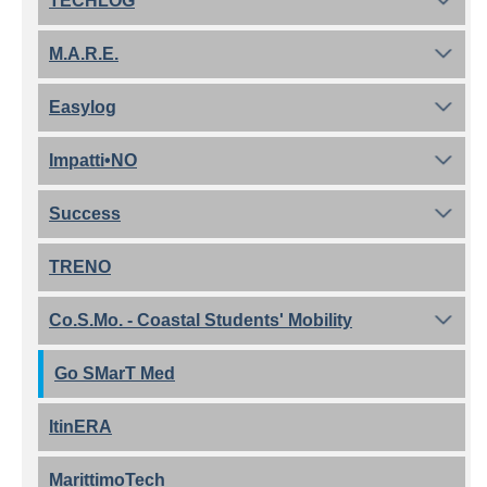
TECHLOG
M.A.R.E.
Easylog
Impatti•NO
Success
TRENO
Co.S.Mo. - Coastal Students' Mobility
Go SMarT Med
ItinERA
MarittimoTech