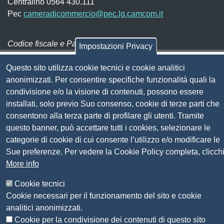
Centralino 0564 430.111
Pec
cameradicommercio@pec.lg.camcom.it
Codice fiscale e Partita Iva:
01838690491
Impostazioni Privacy
Codice univoco fatturazione elettronica:
UFN1JE
Questo sito utilizza cookie tecnici e cookie analitici
Pagare con PagoPA
anonimizzati. Per consentire specifiche funzionalità quali la
condivisione e/o la visione di contenuti, possono essere
installati, solo previo Suo consenso, cookie di terze parti che
Seguici su
consentono alla terza parte di profilare gli utenti. Tramite
questo banner, può accettare tutti i cookies, selezionare le
Sito web
Amministrazione trasparente
categorie di cookie di cui consente l’utilizzo e/o modificare le
Mappa del sito
Sue preferenze. Per vedere la Cookie Policy completa, clicch
Privacy
More info
Social Media Policy
Cookie tecnici
Dichiarazione di accessibilità
Cookie necessari per il funzionamento del sito e cookie
Feedback accessibilità
analitici anonimizzati.
Siti tematici: Maremma e Tirreno Itinerari
Cookie per la condivisione dei contenuti di questo sito