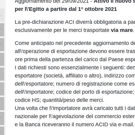
Aggiornamento del 29/09/2021 -
Attivo il nuovo
per l\'Egitto a partire dal 1° ottobre 2021
La pre-dichiarazione ACI diverrà obbligatoria a pa
esclusivamente per le merci trasportate
via mare
.
Come anticipato nel precedente aggiornamento del
all\'operazione di esportazione devono essere tra
ore prima della partenza del carico dal Paese espo
I dati richiesti sono essenzialmente i seguenti: de
esportatore (società, affiliato o altro), indirizzo co
dell\'esportatore; numero di registrazione come esp
dell\'importatore; codice del porto di esportazione; 
codice HS; quantità/peso delle merci.
Una volta che l\'importatore avrà caricato tutti i dati
nazionale per l\'agevolazione del commercio estero
e la Banca riceveranno il numero ACID via e-mail.