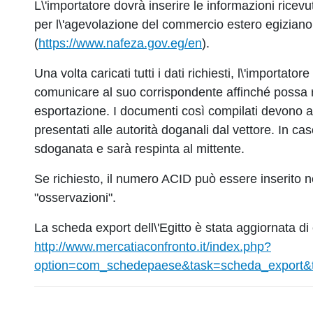
L\'importatore dovrà inserire le informazioni ricevu
per l\'agevolazione del commercio estero egiziano
(
https://www.nafeza.gov.eg/en
).
Una volta caricati tutti i dati richiesti, l\'importa
comunicare al suo corrispondente affinché possa ri
esportazione. I documenti così compilati devono 
presentati alle autorità doganali dal vettore. In c
sdoganata e sarà respinta al mittente.
Se richiesto, il numero ACID può essere inserito nel
"osservazioni".
La scheda export dell\'Egitto è stata aggiornata d
http://www.mercatiaconfronto.it/index.php?
option=com_schedepaese&task=scheda_export&