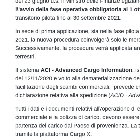
del 23 giugno u.s. il Ministro delle Finanze egizia
l\'avvio della fase operativa obbligatoria al 1 o
transitorio pilota fino al 30 settembre 2021.
In sede di prima applicazione, sia nella fase pilota
2021, la nuova procedura coinvolgerà solo le merci 
Successivamente, la procedura verrà applicata anch
terrestri.
Il sistema
ACI - Advanced Cargo Information
, i
del 12/11/2020 e volto alla dematerializzazione de
facilitazione degli scambi commerciali, prevede ch
dichiarazione relativa alla spedizione (
ACID - Adva
Tutti i dati e i documenti relativi all\'operazione di
commerciale e la polizza di carico, devono essere
partenza del carico dal Paese di provenienza. La 
tramite la piattaforma Cargo X.