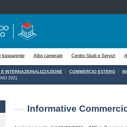
Salta al contenuto principale
Navigazione prin
 trasparente
Albo camerale
Centro Studi e Servizi
A
E INTERNAZIONALIZZAZIONE
COMMERCIO ESTERO
I
NO 2021
Informative Commercio