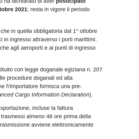
no ha dichiarato di aver
posticipato
ttobre 2021
; resta in vigore il periodo
 che in quella obbligatoria dal 1° ottobre
in ingresso attraverso i porti marittimi.
e agli aeroporti e ai punti di ingresso
stituito con legge doganale egiziana n. 207
lle procedure doganali ed alla
e l\'importatore fornisca una pre-
nced Cargo Information Declaration
).
 esportazione, incluse la fattura
 trasmessi almeno 48 ore prima della
trasmissione avviene elettronicamente