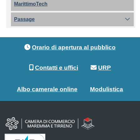
MarittimoTech
Passage
Footer menu
Orario di apertura al pubblico
Contatti e uffici
URP
Albo camerale online
Modulistica