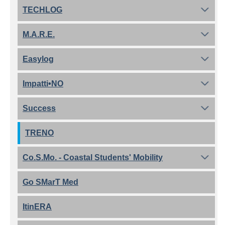
TECHLOG
M.A.R.E.
Easylog
Impatti•NO
Success
TRENO
Co.S.Mo. - Coastal Students' Mobility
Go SMarT Med
ItinERA