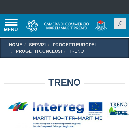
Salta al contenuto principale
h
MENU
HOME
SERVIZI
PROGETTI EUROPEI
PROGETTI CONCLUSI
TRENO
TRENO