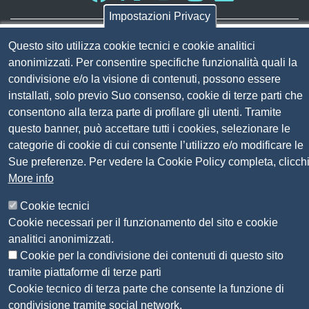
Impostazioni Privacy
Sito web
Amministrazione trasparente
Questo sito utilizza cookie tecnici e cookie analitici
Mappa del sito
anonimizzati. Per consentire specifiche funzionalità quali la
Privacy
condivisione e/o la visione di contenuti, possono essere
Social Media Policy
installati, solo previo Suo consenso, cookie di terze parti che
Dichiarazione di accessibilità
consentono alla terza parte di profilare gli utenti. Tramite
Feedback accessibilità
questo banner, può accettare tutti i cookies, selezionare le
Siti tematici: Maremma e Tirreno Itinerari
categorie di cookie di cui consente l’utilizzo e/o modificare le
Sue preferenze. Per vedere la Cookie Policy completa, clicch
© 2026 CAMERA DI COMMERCIO DELLA
More info
MAREMMA E DEL TIRRENO
Cookie tecnici
Cookie necessari per il funzionamento del sito e cookie
analitici anonimizzati.
Cookie per la condivisione dei contenuti di questo sito
tramite piattaforme di terze parti
Cookie tecnico di terza parte che consente la funzione di
condivisione tramite social network.