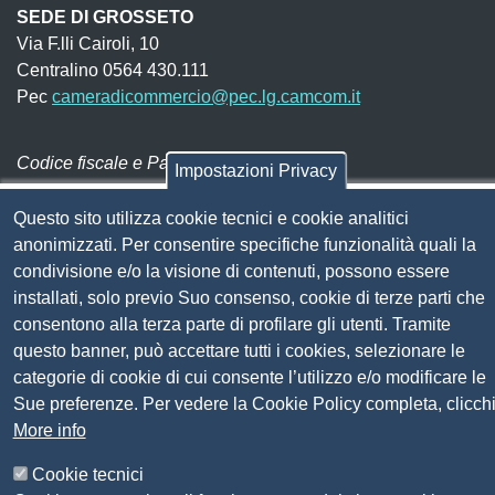
SEDE DI GROSSETO
Via F.lli Cairoli, 10
Centralino 0564 430.111
Pec
cameradicommercio@pec.lg.camcom.it
Codice fiscale e Partita Iva:
01838690491
Impostazioni Privacy
Codice univoco fatturazione elettronica:
UFN1JE
Questo sito utilizza cookie tecnici e cookie analitici
Pagare con PagoPA
anonimizzati. Per consentire specifiche funzionalità quali la
condivisione e/o la visione di contenuti, possono essere
installati, solo previo Suo consenso, cookie di terze parti che
Seguici su
consentono alla terza parte di profilare gli utenti. Tramite
questo banner, può accettare tutti i cookies, selezionare le
Sito web
Amministrazione trasparente
categorie di cookie di cui consente l’utilizzo e/o modificare le
Mappa del sito
Sue preferenze. Per vedere la Cookie Policy completa, clicch
Privacy
More info
Social Media Policy
Cookie tecnici
Dichiarazione di accessibilità