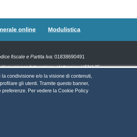
merale online
Modulistica
dice fiscale e Partita Iva:
01838690491
dice univoco fatturazione elettronica:
UFN1JE
 la condivisione e/o la visione di contenuti,
gare con PagoPA
rofilare gli utenti. Tramite questo banner,
Sue preferenze. Per vedere la Cookie Policy
eguici su
to web
ministrazione trasparente
ppa del sito
ivacy
cial Media Policy