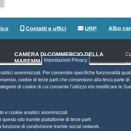
Albo ca
lico
Contatti e uffici
URP
CAMERA DI COMMERCIO DELLA
Co
Impostazioni Privacy
MAREMMA E DEL TIRRENO
Co
SEDE DI LIVORNO
nalitici anonimizzati. Per consentire specifiche funzionalità quali
Pa
Piazza del Municipio, 48
nsenso, cookie di terze parti che consentono alla terza parte di p
(ingresso da Via del Porticciolo, 1)
 categorie di cookie di cui consente l’utilizzo e/o modificare le 
S
Centralino 0586 231.111
SEDE DI GROSSETO
Si
Am
Via F.lli Cairoli, 10
o e cookie analitici anonimizzati.
Ma
Centralino 0564 430.111
 questo sito tramite piattaforme di terze parti
Pr
Pec
cameradicommercio@pec.lg.camcom.it
a funzione di condivisione tramite social network.
So