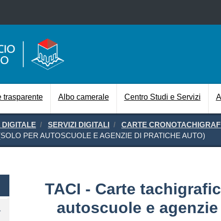
Salta al contenuto principale
Navigazione prin
 trasparente
Albo camerale
Centro Studi e Servizi
A
 DIGITALE
SERVIZI DIGITALI
CARTE CRONOTACHIGRAF
 (SOLO PER AUTOSCUOLE E AGENZIE DI PRATICHE AUTO)
TACI - Carte tachigrafi
autoscuole e agenzie 