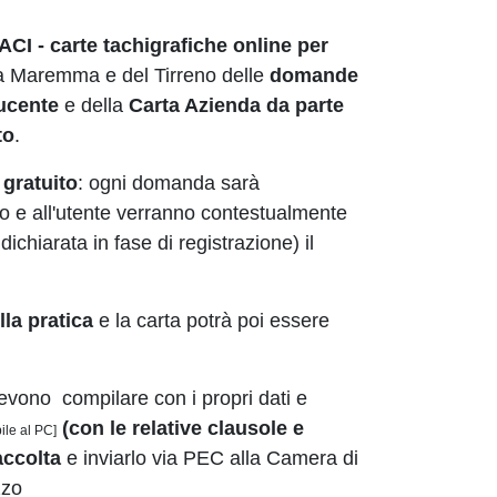
ACI - carte tachigrafiche online
per
a Maremma e del Tirreno delle
domande
ucente
e della
Carta Azienda
da parte
to
.
è
gratuito
: ogni domanda sarà
o e all'utente verranno contestualmente
ichiarata in fase di registrazione) il
la pratica
e la carta potrà poi essere
devono compilare con i propri dati e
(con le relative clausole e
ile al PC]
Raccolta
e inviarlo via PEC alla Camera di
zzo