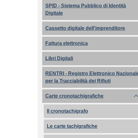
SPID - Sistema Pubblico di Identità
Digitale
Cassetto digitale dell'imprenditore
Fattura elettronica
Libri Digitali
RENTRI - Registro Elettronico Nazional
per la Tracciabilità dei Rifiuti
Carte cronotachigrafiche
Il cronotachigrafo
Le carte tachigrafiche