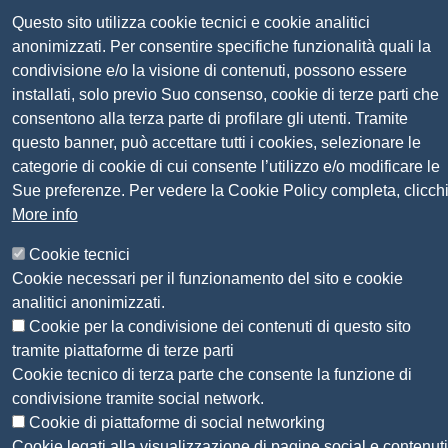
Pagare con PagoPA
Questo sito utilizza cookie tecnici e cookie analitici
anonimizzati. Per consentire specifiche funzionalità quali la
Seguici su
condivisione e/o la visione di contenuti, possono essere
installati, solo previo Suo consenso, cookie di terze parti che
consentono alla terza parte di profilare gli utenti. Tramite
Sito web
Amministrazione trasparente
questo banner, può accettare tutti i cookies, selezionare le
Mappa del sito
categorie di cookie di cui consente l’utilizzo e/o modificare le
Privacy
Sue preferenze. Per vedere la Cookie Policy completa, clicch
Social Media Policy
More info
Dichiarazione di accessibilità
Feedback accessibilità
Cookie tecnici
Siti tematici: Maremma e Tirreno Itinerari
Cookie necessari per il funzionamento del sito e cookie
analitici anonimizzati.
Cookie per la condivisione dei contenuti di questo sito
© 2026 CAMERA DI COMMERCIO DELLA
tramite piattaforme di terze parti
MAREMMA E DEL TIRRENO
Cookie tecnico di terza parte che consente la funzione di
condivisione tramite social network.
Cookie di piattaforme di social networking
Cookie legati alla visualizzazione di pagine social e contenuti