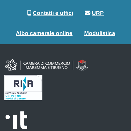
Contatti e uffici
URP
Albo camerale online
Modulistica