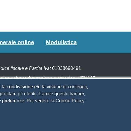
merale online
Modulistica
dice fiscale e Partita Iva:
01838690491
dice univoco fatturazione elettronica:
UFN1JE
 la condivisione e/o la visione di contenuti,
gare con PagoPA
rofilare gli utenti. Tramite questo banner,
Sue preferenze. Per vedere la Cookie Policy
eguici su
to web
ministrazione trasparente
ppa del sito