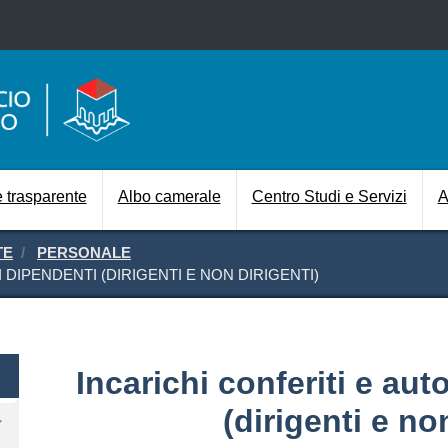
Salta al contenuto principale
Navigazione prin
 trasparente
Albo camerale
Centro Studi e Servizi
A
TE
PERSONALE
 DIPENDENTI (DIRIGENTI E NON DIRIGENTI)
nte
Incarichi conferiti e aut
(dirigenti e no