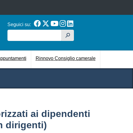
Seguici su:
Cerca
h
cipale
ppuntamenti
Rinnovo Consiglio camerale
orizzati ai dipendenti
n dirigenti)