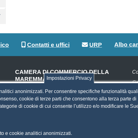
Albo ca
lico
Contatti e uffici
URP
CAMERA DI COMMERCIO DELLA
Co
Impostazioni Privacy
MAREMMA E DEL TIRRENO
Co
SEDE DI LIVORNO
nalitici anonimizzati. Per consentire specifiche funzionalità quali
Pa
Piazza del Municipio, 48
nsenso, cookie di terze parti che consentono alla terza parte di p
(ingresso da Via del Porticciolo, 1)
 categorie di cookie di cui consente l’utilizzo e/o modificare le 
S
Centralino 0586 231.111
SEDE DI GROSSETO
Si
Am
Via F.lli Cairoli, 10
o e cookie analitici anonimizzati.
Ma