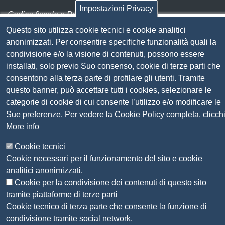
Impostazioni Privacy
Codice fiscale e Partita Iva:
01838690491
Questo sito utilizza cookie tecnici e cookie analitici
Codice univoco fatturazione elettronica:
UFN1JE
anonimizzati. Per consentire specifiche funzionalità quali la
Pagare con PagoPA
condivisione e/o la visione di contenuti, possono essere
installati, solo previo Suo consenso, cookie di terze parti che
Seguici su
consentono alla terza parte di profilare gli utenti. Tramite
questo banner, può accettare tutti i cookies, selezionare le
categorie di cookie di cui consente l’utilizzo e/o modificare le
Sito web
Amministrazione trasparente
Sue preferenze. Per vedere la Cookie Policy completa, clicch
Mappa del sito
More info
Privacy
Social Media Policy
Cookie tecnici
Dichiarazione di accessibilità
Cookie necessari per il funzionamento del sito e cookie
Feedback accessibilità
analitici anonimizzati.
Siti tematici: Maremma e Tirreno Itinerari
Cookie per la condivisione dei contenuti di questo sito
tramite piattaforme di terze parti
Cookie tecnico di terza parte che consente la funzione di
© 2026 CAMERA DI COMMERCIO DELLA
condivisione tramite social network.
MAREMMA E DEL TIRRENO