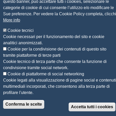
questo banner, può accettare tutti i cookies, selezionare le
Sito web
Amministrazione trasparente
categorie di cookie di cui consente l’utilizzo e/o modificare le
Mappa del sito
Sue preferenze. Per vedere la Cookie Policy completa, clicch
Privacy
More info
Social Media Policy
Dichiarazione di accessibilità
Cookie tecnici
Feedback accessibilità
Cookie necessari per il funzionamento del sito e cookie
Siti tematici: Maremma e Tirreno Itinerari
analitici anonimizzati.
Cookie per la condivisione dei contenuti di questo sito
tramite piattaforme di terze parti
© 2026 CAMERA DI COMMERCIO DELLA
Cookie tecnico di terza parte che consente la funzione di
MAREMMA E DEL TIRRENO
condivisione tramite social network.
Cookie di piattaforme di social networking
Cookie legati alla visualizzazione di pagine social e contenuti
multimediali incorporati, che consentono alla terza parte di
profilare l'utente.
Conferma le scelte
Accetta tutti i cookies