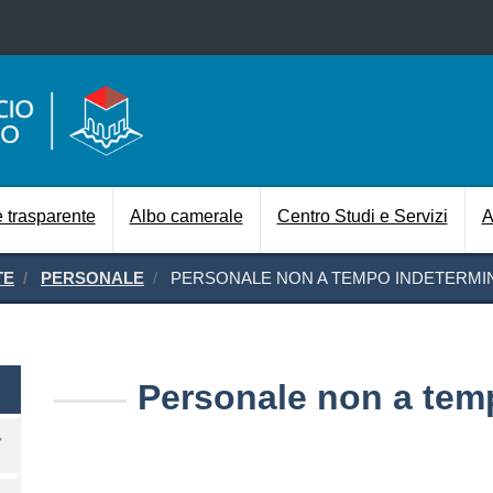
Salta al contenuto principale
Navigazione prin
 trasparente
Albo camerale
Centro Studi e Servizi
A
TE
PERSONALE
PERSONALE NON A TEMPO INDETERMI
nte
Personale non a tem