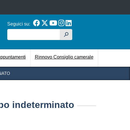
Seguici su:
Cerca
h
cipale
ppuntamenti
Rinnovo Consiglio camerale
NATO
po indeterminato