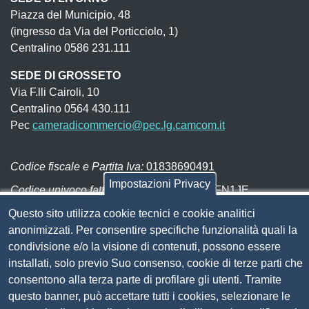
Piazza del Municipio, 48
(ingresso da Via del Porticciolo, 1)
Centralino 0586 231.111
SEDE DI GROSSETO
Via F.lli Cairoli, 10
Centralino 0564 430.111
Pec
cameradicommercio@pec.lg.camcom.it
Codice fiscale e Partita Iva:
01838690491
Impostazioni Privacy
Codice univoco fatturazione elettronica:
UFN1JE
Pagare con PagoPA
Questo sito utilizza cookie tecnici e cookie analitici
anonimizzati. Per consentire specifiche funzionalità quali la
condivisione e/o la visione di contenuti, possono essere
Seguici su
installati, solo previo Suo consenso, cookie di terze parti che
consentono alla terza parte di profilare gli utenti. Tramite
Sito web
questo banner, può accettare tutti i cookies, selezionare le
Amministrazione trasparente