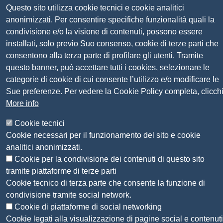
Questo sito utilizza cookie tecnici e cookie analitici
Codice univoco fatturazione elettronica:
UFN1JE
anonimizzati. Per consentire specifiche funzionalità quali la
Pagare con PagoPA
condivisione e/o la visione di contenuti, possono essere
installati, solo previo Suo consenso, cookie di terze parti che
consentono alla terza parte di profilare gli utenti. Tramite
Seguici su
questo banner, può accettare tutti i cookies, selezionare le
categorie di cookie di cui consente l’utilizzo e/o modificare le
Sito web
Amministrazione trasparente
Sue preferenze. Per vedere la Cookie Policy completa, clicch
Mappa del sito
More info
Privacy
Social Media Policy
Cookie tecnici
Dichiarazione di accessibilità
Cookie necessari per il funzionamento del sito e cookie
Feedback accessibilità
analitici anonimizzati.
Siti tematici: Maremma e Tirreno Itinerari
Cookie per la condivisione dei contenuti di questo sito
tramite piattaforme di terze parti
Cookie tecnico di terza parte che consente la funzione di
© 2026 CAMERA DI COMMERCIO DELLA
condivisione tramite social network.
MAREMMA E DEL TIRRENO
Cookie di piattaforme di social networking
Cookie legati alla visualizzazione di pagine social e contenuti