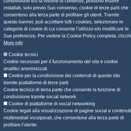
condivisione e/o la visione di contenuti, possono essere
installati, solo previo Suo consenso, cookie di terze parti che
Seguici su
consentono alla terza parte di profilare gli utenti. Tramite
questo banner, può accettare tutti i cookies, selezionare le
Sito web
categorie di cookie di cui consente l’utilizzo e/o modificare le
Amministrazione trasparente
Sue preferenze. Per vedere la Cookie Policy completa, clicch
Mappa del sito
More info
Privacy
Social Media Policy
Cookie tecnici
Dichiarazione di accessibilità
Cookie necessari per il funzionamento del sito e cookie
Feedback accessibilità
analitici anonimizzati.
Siti tematici: Maremma e Tirreno Itinerari
Cookie per la condivisione dei contenuti di questo sito
tramite piattaforme di terze parti
© 2026 CAMERA DI COMMERCIO DELLA
Cookie tecnico di terza parte che consente la funzione di
MAREMMA E DEL TIRRENO
condivisione tramite social network.
Cookie di piattaforme di social networking
Cookie legati alla visualizzazione di pagine social e contenuti
multimediali incorporati, che consentono alla terza parte di
profilare l'utente.