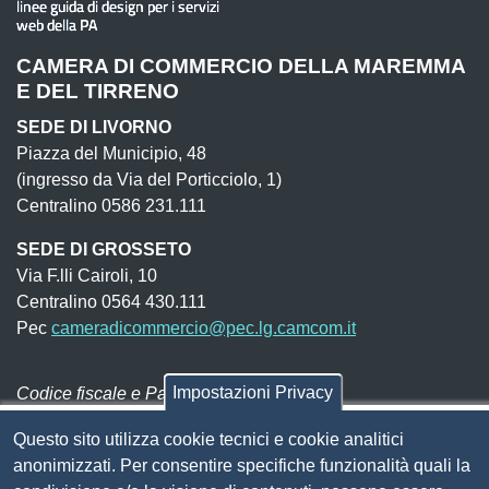
CAMERA DI COMMERCIO DELLA MAREMMA
E DEL TIRRENO
SEDE DI LIVORNO
Piazza del Municipio, 48
(ingresso da Via del Porticciolo, 1)
Centralino 0586 231.111
SEDE DI GROSSETO
Via F.lli Cairoli, 10
Centralino 0564 430.111
Pec
cameradicommercio@pec.lg.camcom.it
Impostazioni Privacy
Codice fiscale e Partita Iva:
01838690491
Codice univoco fatturazione elettronica:
UFN1JE
Questo sito utilizza cookie tecnici e cookie analitici
anonimizzati. Per consentire specifiche funzionalità quali la
Pagare con PagoPA