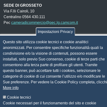
SEDE DI GROSSETO
Via F.lli Cairoli, 10
Centralino 0564 430.111
Pec
cameradicommercio@pec.lg.camcom.it
Impostazioni Privacy
Codice fiscale e Partita Iva:
01838690491
Questo sito utilizza cookie tecnici e cookie analitici
Codice univoco fatturazione elettronica:
UFN1JE
anonimizzati. Per consentire specifiche funzionalità quali la
Pagare con PagoPA
condivisione e/o la visione di contenuti, possono essere
installati, solo previo Suo consenso, cookie di terze parti che
consentono alla terza parte di profilare gli utenti. Tramite
Seguici su
questo banner, può accettare tutti i cookies, selezionare le
categorie di cookie di cui consente l’utilizzo e/o modificare le
Sito web
Amministrazione trasparente
Sue preferenze. Per vedere la Cookie Policy completa, clicch
Mappa del sito
More info
Privacy
Cookie tecnici
Social Media Policy
Cookie necessari per il funzionamento del sito e cookie
Dichiarazione di accessibilità