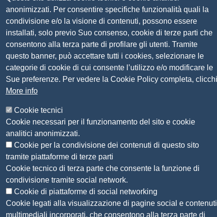
Codice univoco fatturazione elettronica:
UFN1JE
anonimizzati. Per consentire specifiche funzionalità quali la
Pagare con PagoPA
condivisione e/o la visione di contenuti, possono essere
installati, solo previo Suo consenso, cookie di terze parti che
consentono alla terza parte di profilare gli utenti. Tramite
Seguici su
questo banner, può accettare tutti i cookies, selezionare le
categorie di cookie di cui consente l’utilizzo e/o modificare le
Sito web
Amministrazione trasparente
Sue preferenze. Per vedere la Cookie Policy completa, clicch
Mappa del sito
More info
Privacy
Social Media Policy
Cookie tecnici
Dichiarazione di accessibilità
Cookie necessari per il funzionamento del sito e cookie
Feedback accessibilità
analitici anonimizzati.
Siti tematici: Maremma e Tirreno Itinerari
Cookie per la condivisione dei contenuti di questo sito
tramite piattaforme di terze parti
Cookie tecnico di terza parte che consente la funzione di
© 2026 CAMERA DI COMMERCIO DELLA
condivisione tramite social network.
MAREMMA E DEL TIRRENO
Cookie di piattaforme di social networking
Cookie legati alla visualizzazione di pagine social e contenuti
multimediali incorporati, che consentono alla terza parte di