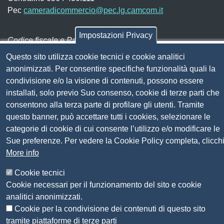
Pec
cameradicommercio@pec.lg.camcom.it
Impostazioni Privacy
Codice fiscale e Partita Iva:
01838690491
Questo sito utilizza cookie tecnici e cookie analitici
Codice univoco fatturazione elettronica:
UFN1JE
anonimizzati. Per consentire specifiche funzionalità quali la
Pagare con PagoPA
condivisione e/o la visione di contenuti, possono essere
installati, solo previo Suo consenso, cookie di terze parti che
Seguici su
consentono alla terza parte di profilare gli utenti. Tramite
questo banner, può accettare tutti i cookies, selezionare le
categorie di cookie di cui consente l’utilizzo e/o modificare le
Sito web
Amministrazione trasparente
Sue preferenze. Per vedere la Cookie Policy completa, clicch
Mappa del sito
More info
Privacy
Social Media Policy
Cookie tecnici
Dichiarazione di accessibilità
Cookie necessari per il funzionamento del sito e cookie
Feedback accessibilità
analitici anonimizzati.
Siti tematici: Maremma e Tirreno Itinerari
Cookie per la condivisione dei contenuti di questo sito
tramite piattaforme di terze parti