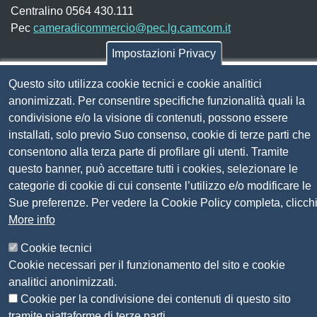
Centralino 0564 430.111
Pec
cameradicommercio@pec.lg.camcom.it
Impostazioni Privacy
Codice fiscale e Partita Iva:
01838690491
Questo sito utilizza cookie tecnici e cookie analitici
Codice univoco fatturazione elettronica:
UFN1JE
anonimizzati. Per consentire specifiche funzionalità quali la
condivisione e/o la visione di contenuti, possono essere
Pagare con PagoPA
installati, solo previo Suo consenso, cookie di terze parti che
consentono alla terza parte di profilare gli utenti. Tramite
Seguici su
questo banner, può accettare tutti i cookies, selezionare le
categorie di cookie di cui consente l’utilizzo e/o modificare le
Sito web
Sue preferenze. Per vedere la Cookie Policy completa, clicch
Amministrazione trasparente
More info
Mappa del sito
Privacy
Cookie tecnici
Social Media Policy
Cookie necessari per il funzionamento del sito e cookie
Dichiarazione di accessibilità
analitici anonimizzati.
Feedback accessibilità
Cookie per la condivisione dei contenuti di questo sito
Siti tematici: Maremma e Tirreno Itinerari
tramite piattaforme di terze parti