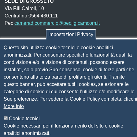
SEDE DI GROSSETO
Via F.lli Cairoli, 10
Centralino 0564 430.111
Pec
cameradicommercio@pec.lg.camcom.it
Impostazioni Privacy
Codice fiscale e Partita Iva:
01838690491
Questo sito utilizza cookie tecnici e cookie analitici
Codice univoco fatturazione elettronica:
UFN1JE
anonimizzati. Per consentire specifiche funzionalità quali la
Pagare con PagoPA
condivisione e/o la visione di contenuti, possono essere
installati, solo previo Suo consenso, cookie di terze parti che
consentono alla terza parte di profilare gli utenti. Tramite
Seguici su
questo banner, può accettare tutti i cookies, selezionare le
categorie di cookie di cui consente l’utilizzo e/o modificare le
Sito web
Sue preferenze. Per vedere la Cookie Policy completa, clicch
Amministrazione trasparente
More info
Mappa del sito
Privacy
Cookie tecnici
Social Media Policy
Cookie necessari per il funzionamento del sito e cookie
Dichiarazione di accessibilità
analitici anonimizzati.
Feedback accessibilità