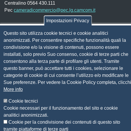
Centralino 0564 430.111
Pec
cameradicommercio@pec.lg.camcom.it
Impostazioni Privacy
Codice fiscale e Partita Iva:
01838690491
Questo sito utilizza cookie tecnici e cookie analitici
Codice univoco fatturazione elettronica:
UFN1JE
anonimizzati. Per consentire specifiche funzionalità quali la
condivisione e/o la visione di contenuti, possono essere
Pagare con PagoPA
installati, solo previo Suo consenso, cookie di terze parti che
consentono alla terza parte di profilare gli utenti. Tramite
Seguici su
questo banner, può accettare tutti i cookies, selezionare le
categorie di cookie di cui consente l’utilizzo e/o modificare le
Sito web
Sue preferenze. Per vedere la Cookie Policy completa, clicch
Amministrazione trasparente
More info
Mappa del sito
Privacy
Cookie tecnici
Social Media Policy
Cookie necessari per il funzionamento del sito e cookie
Dichiarazione di accessibilità
analitici anonimizzati.
Feedback accessibilità
Cookie per la condivisione dei contenuti di questo sito
Siti tematici: Maremma e Tirreno Itinerari
tramite piattaforme di terze parti