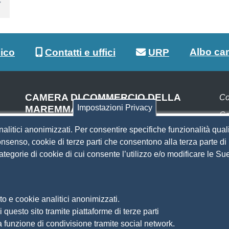
Albo ca
lico
Contatti e uffici
URP
CAMERA DI COMMERCIO DELLA
Co
Impostazioni Privacy
MAREMMA E DEL TIRRENO
Co
SEDE DI LIVORNO
nalitici anonimizzati. Per consentire specifiche funzionalità quali
Pa
Piazza del Municipio, 48
nsenso, cookie di terze parti che consentono alla terza parte di p
(ingresso da Via del Porticciolo, 1)
 categorie di cookie di cui consente l’utilizzo e/o modificare le 
S
Centralino 0586 231.111
SEDE DI GROSSETO
Si
Am
Via F.lli Cairoli, 10
o e cookie analitici anonimizzati.
Ma
Centralino 0564 430.111
 questo sito tramite piattaforme di terze parti
Pr
Pec
cameradicommercio@pec.lg.camcom.it
a funzione di condivisione tramite social network.