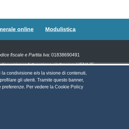
merale online
Modulistica
dice fiscale e Partita Iva:
01838690491
dice univoco fatturazione elettronica:
UFN1JE
 la condivisione e/o la visione di contenuti,
gare con PagoPA
rofilare gli utenti. Tramite questo banner,
Sue preferenze. Per vedere la Cookie Policy
eguici su
to web
ministrazione trasparente
ppa del sito
ivacy