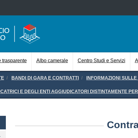
Salta al contenuto principale
Navigazione prin
 trasparente
Albo camerale
Centro Studi e Servizi
A
TE
BANDI DI GARA E CONTRATTI
INFORMAZIONI SULL
ICATRICI E DEGLI ENTI AGGIUDICATORI DISTINTAMENTE P
nte
Contra