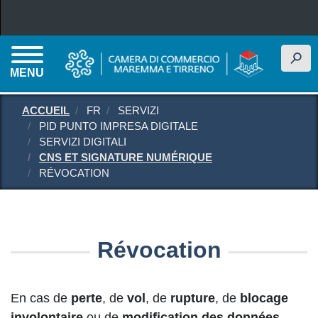
Aller au contenu principal
h
MENU
ACCUEIL
FR
SERVIZI
PID PUNTO IMPRESA DIGITALE
SERVIZI DIGITALI
CNS ET SIGNATURE NUMÉRIQUE
RÉVOCATION
Révocation
En cas de
perte
, de
vol
, de
rupture
, de
blocage
involontaire
ou de
modification des données