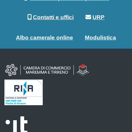
Contatti e uffici
URP
Albo camerale online
Modulistica