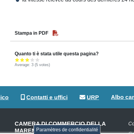
Stampa in PDF
Quanto ti è stata utile questa pagina?
Average:
3
(5 votes)
Albo ca
lico
Contatti e uffici
URP
CAMERA DI COMMERCIO DELLA
Co
Paramètres de confidentialité
MAREMMA E DEL TIRRENO
Co