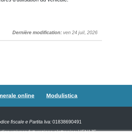
Dernière modification
ven 24 juil, 2026
merale online
Modulistica
dice fiscale e Partita Iva:
01838690491
dice univoco fatturazione elettronica:
UFN1JE